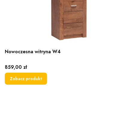
Nowoczesna witryna W4
Cena
859,00 zł
Zobacz produkt