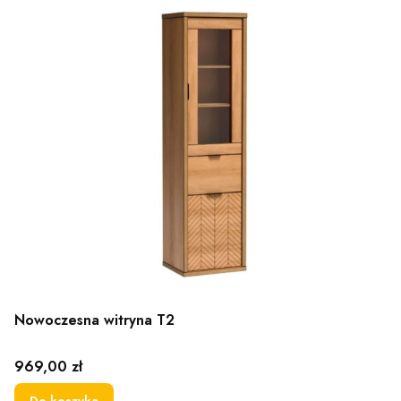
Nowoczesna witryna T2
Cena
969,00 zł
Do koszyka