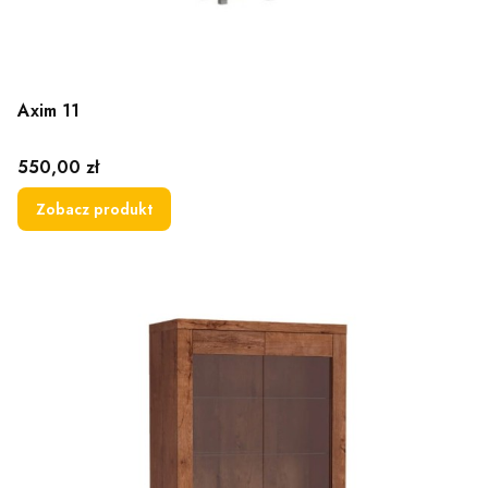
Axim 11
Cena
550,00 zł
Zobacz produkt