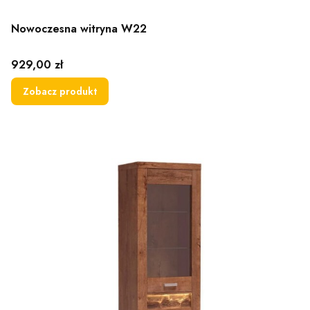
Nowoczesna witryna W22
Cena
929,00 zł
Zobacz produkt