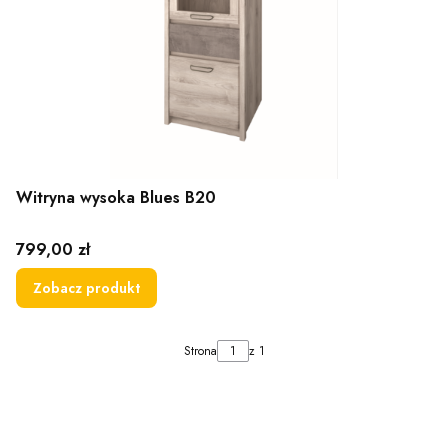
Witryna wysoka Blues B20
Cena
799,00 zł
Zobacz produkt
Strona
z 1