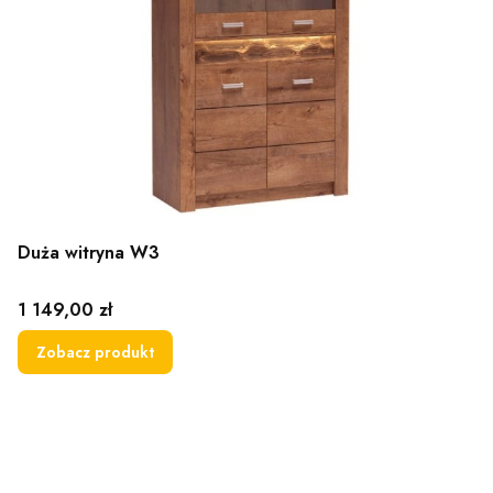
Duża witryna W3
Cena
1 149,00 zł
Zobacz produkt