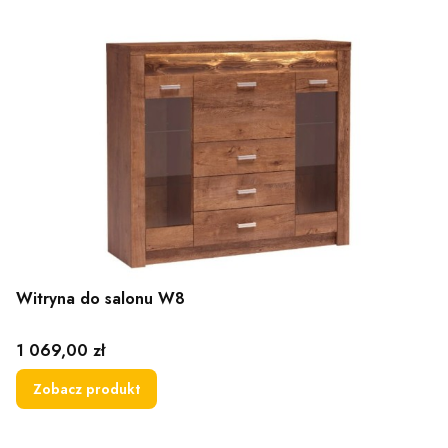
Witryna do salonu W8
Cena
1 069,00 zł
Zobacz produkt