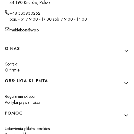
44-190 Knurów, Polska
+48 535930252
pon. - pt. / 9:00 - 17:00 sob. / 9:00 - 14.00
mebleboss@wp.pl
Linki w stopce
O NAS
Kontakt
O firmie
OBSŁUGA KLIENTA
Regulamin sklepu
Polityka prywatności
POMOC
Ustawienia plików cookies