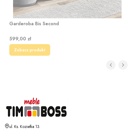
Garderoba Bis Second
Cena
599,00 zł
Zobacz produkt
Adres:
ul. Ks. Koziełka 13