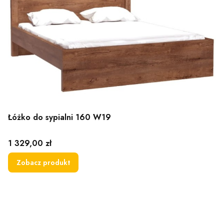
Łóżko do sypialni 160 W19
Cena
1 329,00 zł
Zobacz produkt