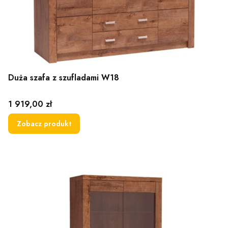
Duża szafa z szufladami W18
Cena
1 919,00 zł
Zobacz produkt