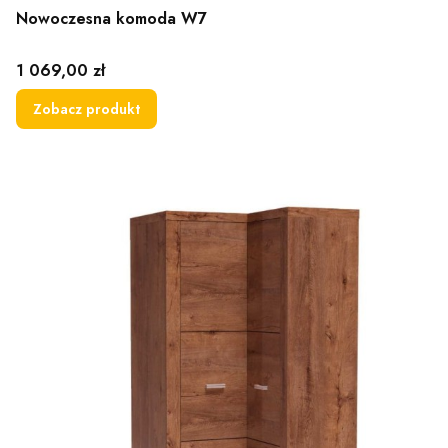
Nowoczesna komoda W7
Cena
1 069,00 zł
Zobacz produkt