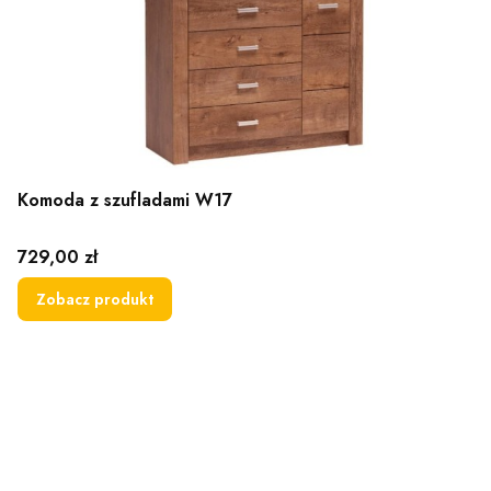
Komoda z szufladami W17
Cena
729,00 zł
Zobacz produkt