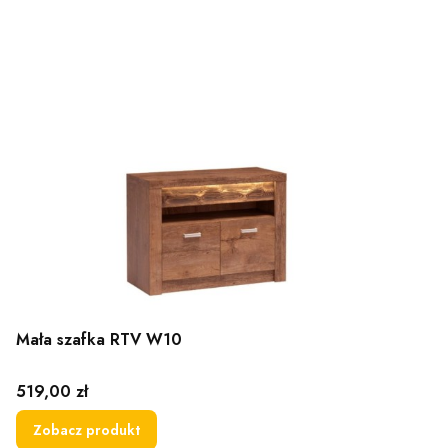
Mała szafka RTV W10
Cena
519,00 zł
Zobacz produkt