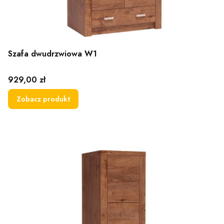
Szafa dwudrzwiowa W1
Cena
929,00 zł
Zobacz produkt