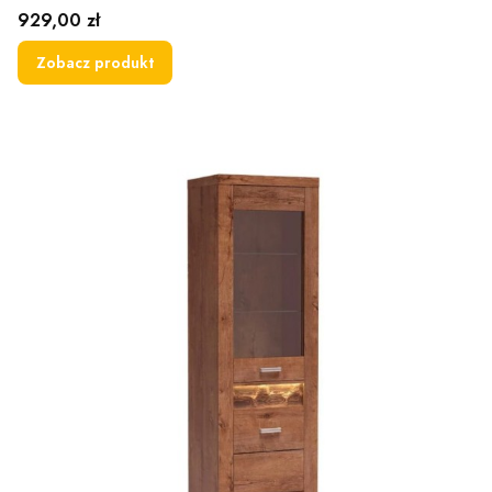
Cena
929,00 zł
Zobacz produkt