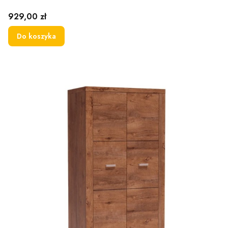
Cena
929,00 zł
Do koszyka