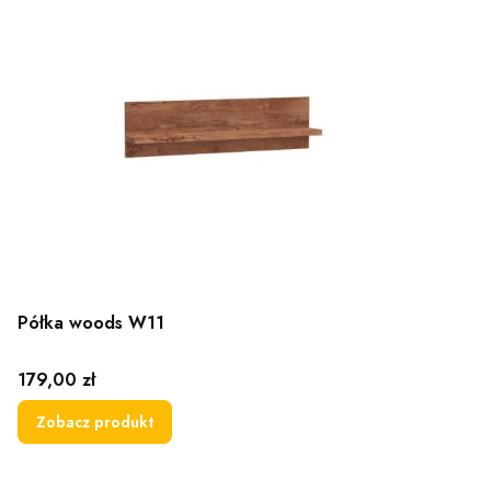
Półka woods W11
Cena
179,00 zł
Zobacz produkt