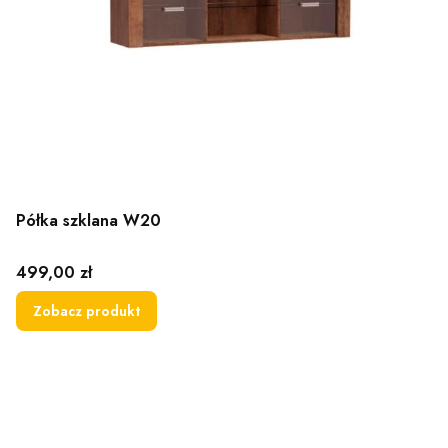
Półka szklana W20
Cena
499,00 zł
Zobacz produkt