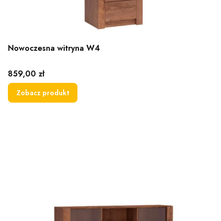
Nowoczesna witryna W4
Cena
859,00 zł
Zobacz produkt