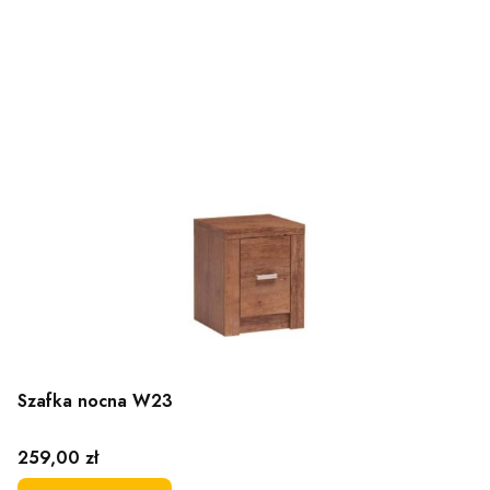
Szafka nocna W23
Cena
259,00 zł