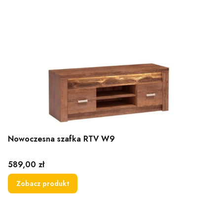
Nowoczesna szafka RTV W9
Cena
589,00 zł
Zobacz produkt