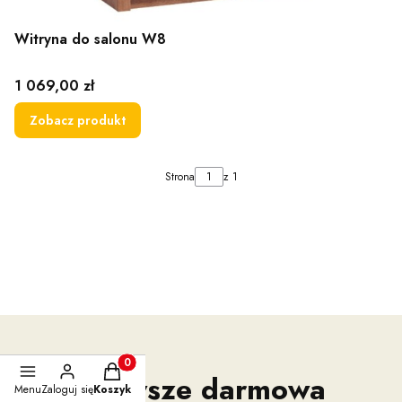
Witryna do salonu W8
Cena
1 069,00 zł
Zobacz produkt
Strona
z 1
Produkty w koszyku: 0. Zobacz szczegóły
Zawsze darmowa
Menu
Zaloguj się
Koszyk