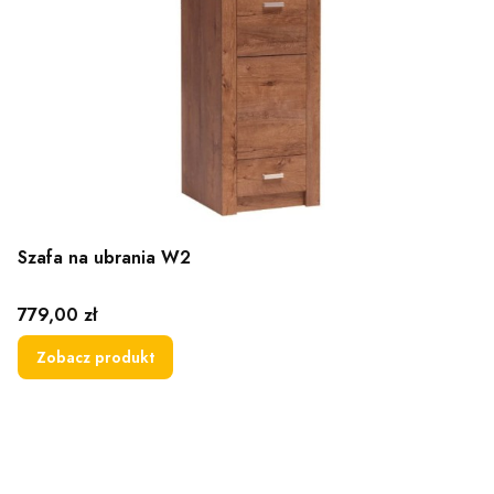
Szafa na ubrania W2
Cena
779,00 zł
Zobacz produkt