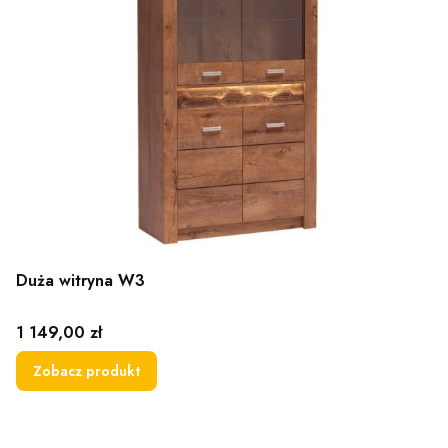
Duża witryna W3
Cena
1 149,00 zł
Zobacz produkt