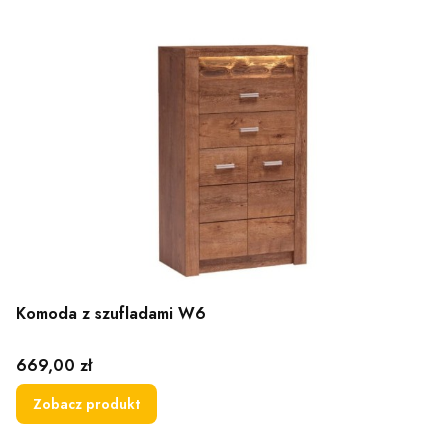
Komoda z szufladami W6
Cena
669,00 zł
Zobacz produkt