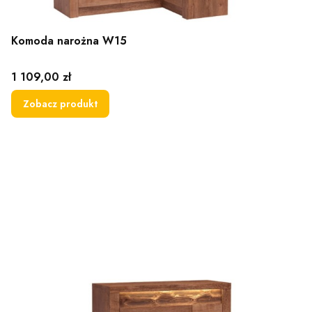
Komoda narożna W15
Cena
1 109,00 zł
Zobacz produkt