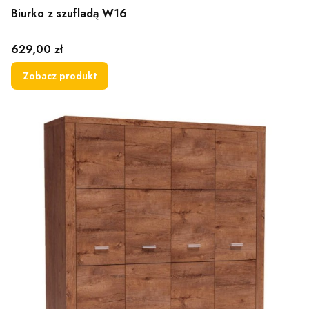
Biurko z szufladą W16
Cena
629,00 zł
Zobacz produkt