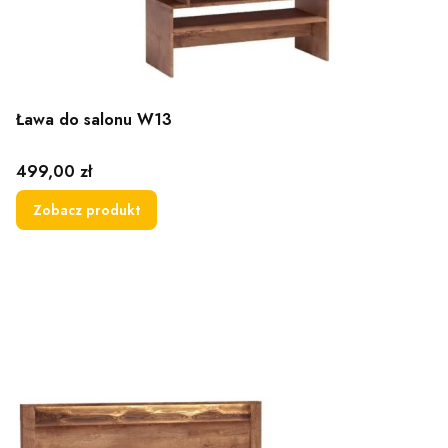
Ława do salonu W13
Cena
499,00 zł
Zobacz produkt